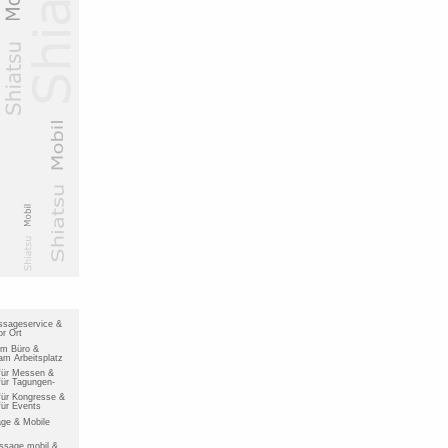
ssageservice &
r Ort
im Büro &
m Arbeitsplatz
für Messen &
ür Tagungen-
ür Kongresse &
ür Events
ge & Mobile
ssage mobil &