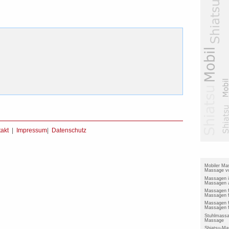
akt
|
Impressum
|
Datenschutz
Mobiler Ma
Massage vo
Massagen 
Massagen a
Massagen 
Massagen f
Massagen f
Massagen f
Stuhlmassa
Massage
Shiatsu-Ma