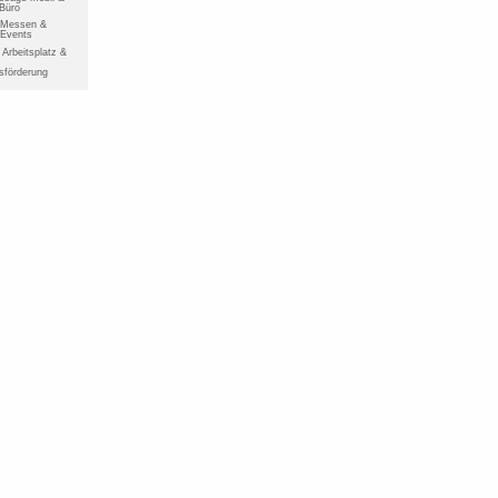
 Büro
r Messen &
 Events
Arbeitsplatz &
sförderung