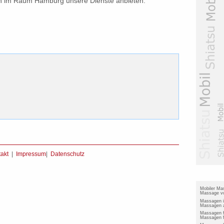
h im Raum Hamburg unsere Dienste anbieten.
akt
|
Impressum
|
Datenschutz
Mobiler Ma
Massage vo
Massagen 
Massagen a
Massagen 
Massagen f