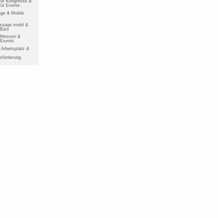
ür Kongresse &
ür Events
ge & Mobile
ssage mobil &
 Büro
r Messen &
 Events
Arbeitsplatz &
sförderung