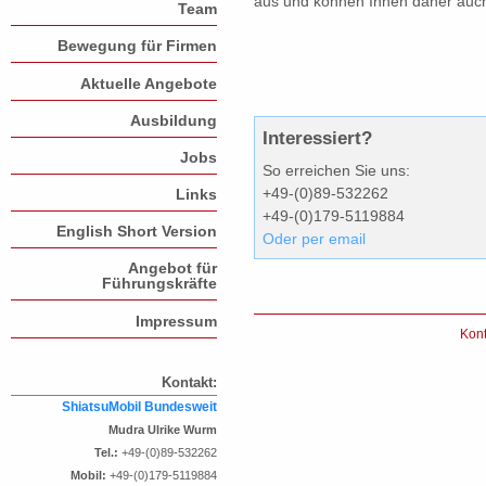
aus und können Ihnen daher auc
Team
Bewegung für Firmen
Aktuelle Angebote
Ausbildung
Interessiert?
Jobs
So erreichen Sie uns:
+49-(0)89-532262
Links
+49-(0)179-5119884
English Short Version
Oder per email
Angebot für
Führungskräfte
Impressum
Kont
Kontakt:
ShiatsuMobil Bundesweit
Mudra Ulrike Wurm
Tel.:
+49-(0)89-532262
Mobil:
+49-(0)179-5119884