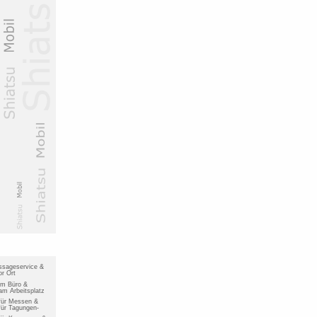
ssageservice &
r Ort
im Büro &
m Arbeitsplatz
für Messen &
ür Tagungen-