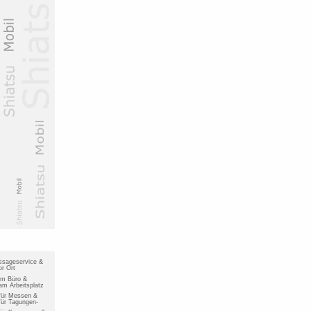
ssageservice &
r Ort
im Büro &
m Arbeitsplatz
für Messen &
ür Tagungen-