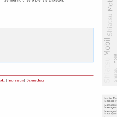
m Germering unsere Dienste anbieten.
akt
|
Impressum
|
Datenschutz
Mobiler Ma
Massage vo
Massagen 
Massagen a
Massagen 
Massagen f