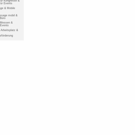
ür Kongresse &
ür Events
ge & Mobile
ssage mobil &
 Büro
r Messen &
 Events
Arbeitsplatz &
sförderung