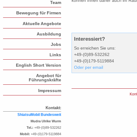
können Ihnen daher auch im Rau
Team
Bewegung für Firmen
Aktuelle Angebote
Ausbildung
Interessiert?
Jobs
So erreichen Sie uns:
+49-(0)89-532262
Links
+49-(0)179-5119884
English Short Version
Oder per email
Angebot für
Führungskräfte
Impressum
Kont
Kontakt:
ShiatsuMobil Bundesweit
Mudra Ulrike Wurm
Tel.:
+49-(0)89-532262
Mobil:
+49-(0)179-5119884