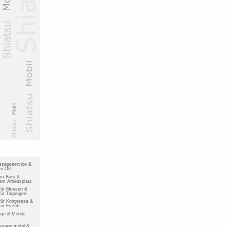
ssageservice &
r Ort
im Büro &
m Arbeitsplatz
für Messen &
ür Tagungen-
ür Kongresse &
ür Events
ge & Mobile
ssage mobil &