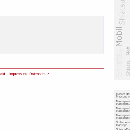
akt
|
Impressum
|
Datenschutz
Mobiler Ma
Massage vo
Massagen 
Massagen a
Massagen 
Massagen f
Massagen f
Massagen f
Stuhlmassa
Massage
Shiatsu-Ma