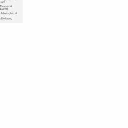
 Büro
r Messen &
 Events
Arbeitsplatz &
sförderung